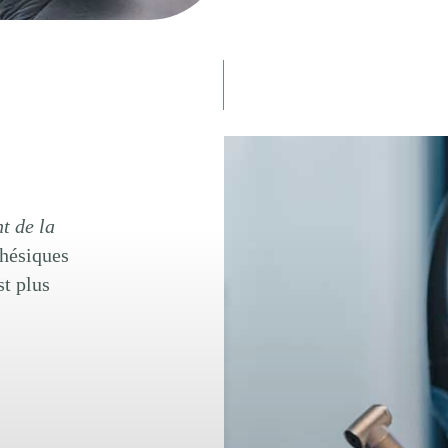
t de la
thésiques
st plus