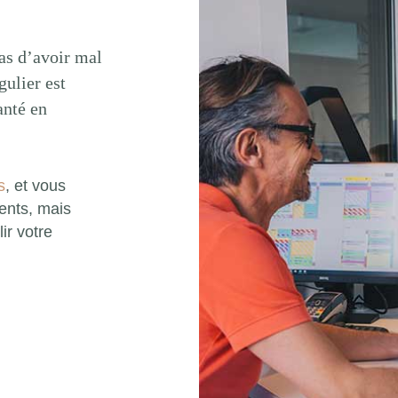
as d’avoir mal
gulier est
anté en
s
, et vous
ents, mais
ir votre