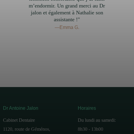
m’endormir. Un grand merci au Dr
jalon et également à Nathalie son
assistante !"
—Emma G.
Dr Antoine Jalon
Horaires
Cabinet Dentaire
Du lundi au samedi:
1120, route de Géménos,
8h30 - 13h00