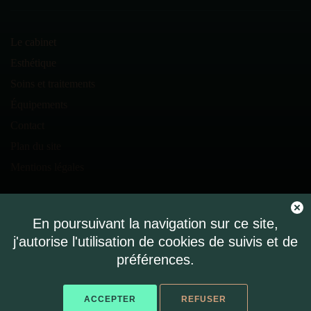
Le cabinet
Esthétique
Soins et traitements
Équipements
Contact
Plan du site
Mentions légales
En poursuivant la navigation sur ce site,
RÉSERVEZ SUR
doctolib
j'autorise l'utilisation de cookies de suivis et de
préférences.
ACCEPTER
REFUSER
© 2021 Dr Antoine Jalon - Réfléchi, designé et développé par
kayaweb