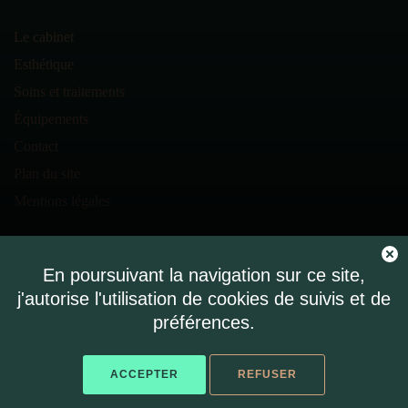
Le cabinet
Esthétique
Soins et traitements
Équipements
Contact
Plan du site
Mentions légales
En poursuivant la navigation sur ce site,
RÉSERVEZ SUR
j'autorise l'utilisation de cookies de suivis et de
doctolib
préférences.
ACCEPTER
REFUSER
© 2021 Dr Antoine Jalon - Réfléchi, designé et développé par
kayaweb