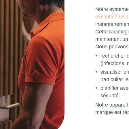
Notre système
exceptionnelle
instantanémen
Cette radiolo
maintenant un
Nous pouvons a
rechercher d
(infections, 
visualiser en
particulier 
planifier av
sécurité
Notre appareil
marque est rép