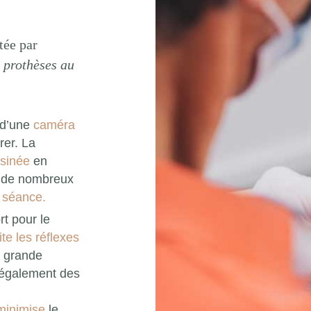
tée par
 prothèses au
 d’une
caméra
rer. La
sinée
en
s de nombreux
e séance.
t pour le
te les réflexes
 grande
 également des
minimise
le