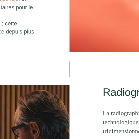
aires pour le
; cette
ce depuis plus
Radiog
La radiographi
technologiques
tridimensionne